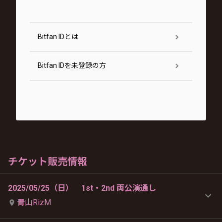
Bitfan IDとは
Bitfan IDを未登録の方
チケット販売情報
2025/05/25（日） 1st・2nd 両公演通し
青山RizM