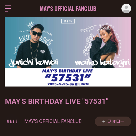
ロ
MAY'S OFFICIAL FANCLUB
MAY'S BIRTHDAY LIVE "57531"
MAY'S OFFICIAL FANCLUB
フォロー