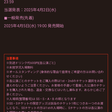
23:59
当選発表：2025年4月2日(水)
◼︎一般発売(先着)
2025年4月5日(水) 19:00 発売開始
注意事項
※別途ドリンク代600円(各公演ごと)
※未就学児入場無料
※オールスタンディング (身体的な理由で座席をご希望の方はお問い合わ
せください)
※各公演ごとのチケットをご購入の際は1st・2ndのチケット選択をお間
違えのないようご注意ください。お客様の手違いで重複した公演のチケッ
トを購入された場合、返金・交換などはいたし兼ねます、あらかじめご了
承ください。
※入場順(整理番号)は SS・S・A・B の順となります
※SS・Sチケットの限定グッズは該当のチケット1枚につきお一つのお渡
しとなり、SSチケットの方は1stの入場時に、Sチケットの方は各公演の